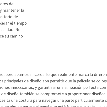
ares del
y mantener la
ositorio de
elerar el tiempo
 calidad. No
ace su camino
o, pero seamos sinceros: lo que realmente marca la diferen
os principales de diseño son permitir que la película se col
iones innecesarios, y garantizar una alineación perfecta con 
po de diseño también se compromete a proporcionar diseños
necesita una costura para navegar una parte particularmente
 o en alguna parte del panel que esté fuera de la vista. La in