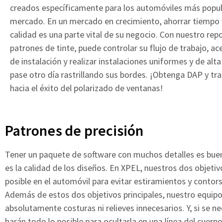
creados específicamente para los automóviles más popul
mercado. En un mercado en crecimiento, ahorrar tiempo 
calidad es una parte vital de su negocio. Con nuestro rep
patrones de tinte, puede controlar su flujo de trabajo, ac
de instalación y realizar instalaciones uniformes y de alta
pase otro día rastrillando sus bordes. ¡Obtenga DAP y tr
hacia el éxito del polarizado de ventanas!
Patrones de precisión
Tener un paquete de software con muchos detalles es buen
es la calidad de los diseños. En XPEL, nuestros dos objetiv
posible en el automóvil para evitar estiramientos y contors
Además de estos dos objetivos principales, nuestro equi
absolutamente costuras ni relieves innecesarios. Y, si se 
harán todo lo posible para ocultarla en una línea del cuerpo