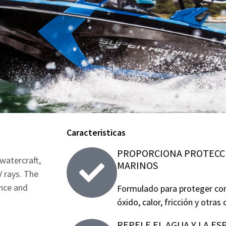
Caracteristicas
PROPORCIONA PROTECC
 watercraft,
MARINOS
 rays. The
ance and
Formulado para proteger con
óxido, calor, fricción y otras
REPELE EL AGUA Y LA E