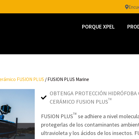
Encue
PORQUE XPEL
PRO
cerámico FUSION PLUS
/
FUSION PLUS Marine
OBTENGA PROTECCIÓN HIDRÓFOBA 
TM
CERÁMICO FUSION PLUS
TM
FUSION PLUS
se adhiere a nivel molecular
protegerlas de los contaminantes ambient
ultravioleta y los ácidos de los insectos