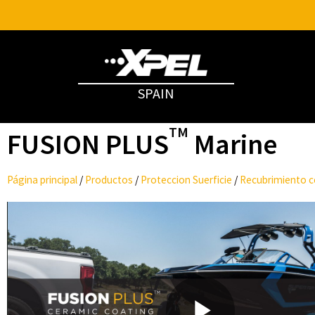
SPAIN
TM
FUSION PLUS
Marine
Página principal
/
Productos
/
Proteccion Suerficie
/
Recubrimiento 