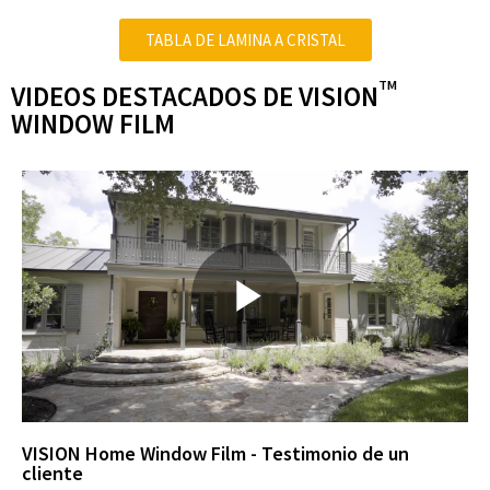
TABLA DE LAMINA A CRISTAL
TM
VIDEOS DESTACADOS DE VISION
WINDOW FILM
P
l
VISION Home Window Film - Testimonio de un
cliente