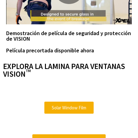
d
P
e
l
Demostración de película de seguridad y protección
de VISION
Película precortada disponible ahora
o
a
EXPLORA LA LAMINA PARA VENTANAS
TM
VISION
y
Solar Window Film
V