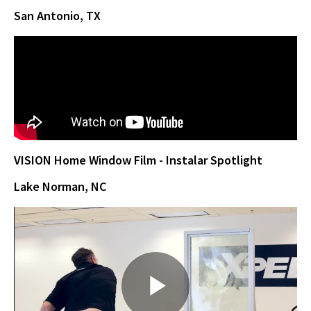
San Antonio, TX
a
y
VISION Home Window Film - Instalar Spotlight
V
Lake Norman, NC
i