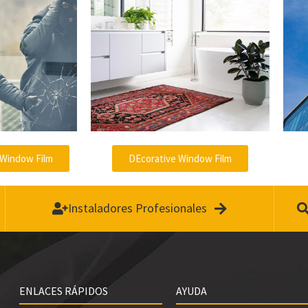
 Window Film
DEcorative Window Film
Instaladores Profesionales
ENLACES RÁPIDOS
AYUDA