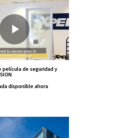
P
l
película de seguridad y
ISION
ada disponible ahora
a
y