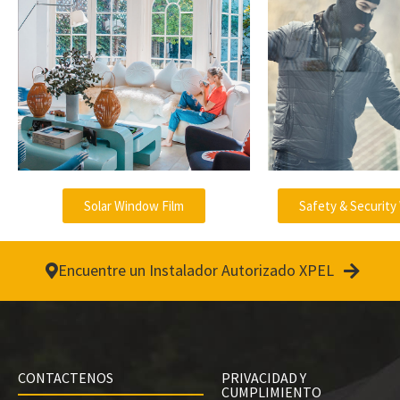
V
i
Solar Window Film
Safety & Security
d
Encuentre un Instalador Autorizado XPEL
e
CONTACTENOS
PRIVACIDAD Y
CUMPLIMIENTO