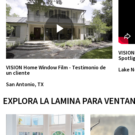
P
VISION
Spotli
l
VISION Home Window Film - Testimonio de
Lake N
un cliente
San Antonio, TX
a
EXPLORA LA LAMINA PARA VENTAN
y