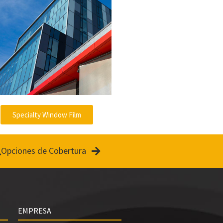
V
i
Specialty Window Film
d
Opciones de Cobertura
e
EMPRESA