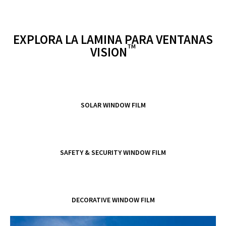
a
d
EXPLORA LA LAMINA PARA VENTANAS
y
TM
VISION
e
V
SOLAR WINDOW FILM
o
i
SAFETY & SECURITY WINDOW FILM
d
DECORATIVE WINDOW FILM