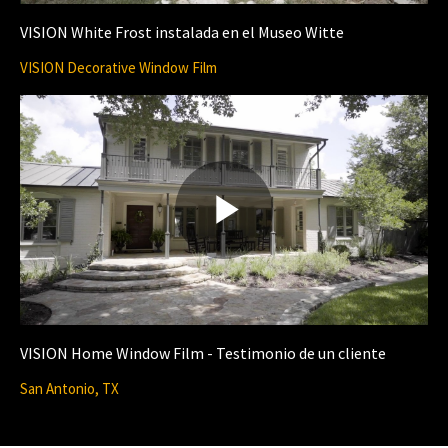
l
VISION White Frost instalada en el Museo Witte
VISION Decorative Window Film
i
a
d
y
P
e
V
l
VISION Home Window Film - Testimonio de un cliente
o
San Antonio, TX
i