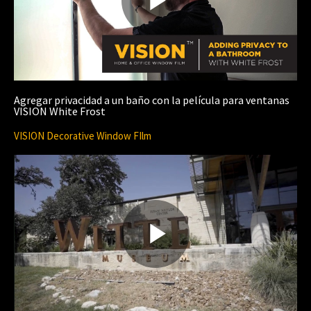
P
l
Agregar privacidad a un baño con la película para ventanas
VISION White Frost
VISION Decorative Window FIlm
a
y
P
V